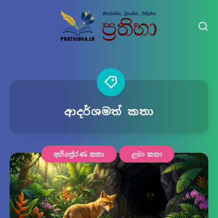
ආදර්ශමත් කතා
අභිප්‍රේරණ කතා
ළමා කතා