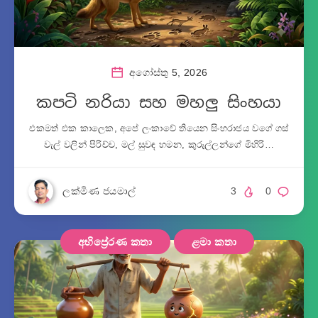
අගෝස්තු 5, 2026
කපටි නරියා සහ මහලු සිංහයා
එකමත් එක කාලෙක, අපේ ලංකාවේ තියෙන සිංහරාජය වගේ ගස්
වැල් වලින් පිරිච්ච, මල් සුවඳ හමන, කුරුල්ලන්ගේ මිහිරි…
ලක්මිණ ජයමාල්
3
0
අභිප්‍රේරණ කතා
ළමා කතා