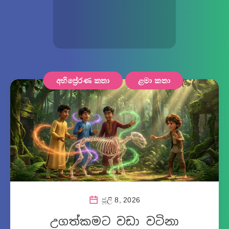
අභිප්‍රේරණ කතා
ළමා කතා
ජූලි 8, 2026
උගත්කමට වඩා වටිනා