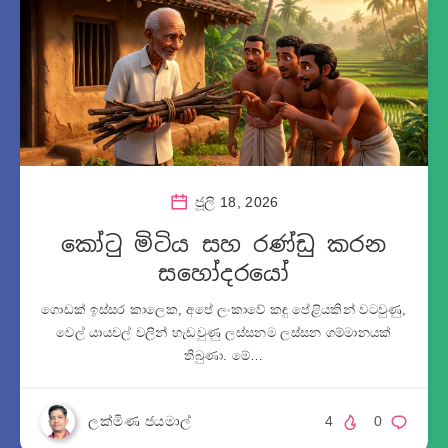
ජූලි 18, 2026
කෝටු මිටිය සහ රණ්ඩු කරන
සහෝදරයෝ
ගොඩක් ඉස්සර කාලෙක, අපේ ලංකාවේ කඳු පේළියකින් වටවුණු,
වෙල් යායවල් වලින් හැඩවුණු ලස්සනම ලස්සන ගම්මානයක්
තිබුණා. මේ…
ලක්මිණ ජයමාල්
4
0