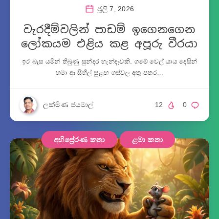
ජූලි 7, 2026
වැරදීම්වලින් පාඩම් ඉගෙනගෙන
ලෝකයම එළිය කළ අපූරු වීරයා
ඉර බැස යමින් තිබුණු සුන්දර හැන්දෑවකි. ගමේ වෙල් යාය දෙසින්
හමා ආ සිහිල් සුළඟ ගස්වල අතු පතර…
ලක්මිණ ජයමාල්
12
0
අභිප්‍රේරණ කතා
ළමා කතා