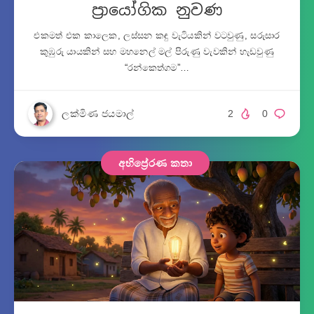
ප්‍රායෝගික නුවණ
එකමත් එක කාලෙක, ලස්සන කඳු වැටියකින් වටවුණු, සරුසාර
කුඹුරු යායකින් සහ මහනෙල් මල් පිරුණු වැවකින් හැඩවුණු
“රන්කෙත්ගම”…
ලක්මිණ ජයමාල්
2
0
අභිප්‍රේරණ කතා