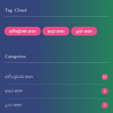
Tag Cloud
අභිප්‍රේරණ කතා
ආදර කතා
ළමා කතා
Categories
අභිප්‍රේරණ කතා
10
ආදර කතා
2
ළමා කතා
7