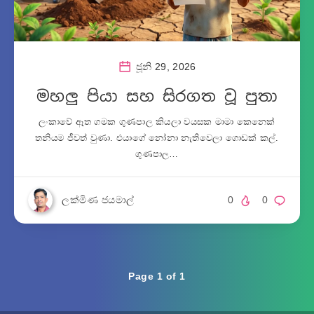
ජූනි 29, 2026
මහලු පියා සහ සිරගත වූ පුතා
ලංකාවේ ඈත ගමක ගුණපාල කියලා වයසක මාමා කෙනෙක්
තනියම ජීවත් වුණා. එයාගේ නෝනා නැතිවෙලා ගොඩක් කල්.
ගුණපාල…
ලක්මිණ ජයමාල්
0
0
Page 1 of 1