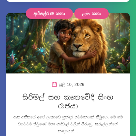
අභිප්‍රේරණ කතා
ළමා කතා
ජූලි 10, 2026
සිරිමල් සහ කෘතවේදී සිංහ
රාජයා
ඈත අතීතයේ අපේ ලංකාවේ සුන්දර ගම්මානයක් තිබුණා. මේ ගම
වටේටම තිබුණේ මහා ගස්වැල් වලින් පිරුණු, කුරුල්ලන්ගේ
නාදයෙන්…