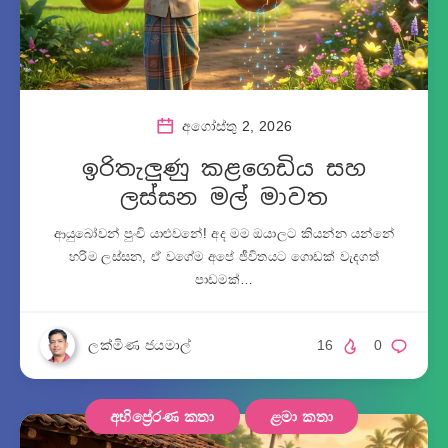
අගෝස්තු 2, 2026
ඉරිතැලුණු කළගෙඩිය සහ
ලස්සන මල් මාවත
ආයුබෝවන් පුංචි යාළුවනේ! අද මම ඔයාලට කියන්න යන්නේ
හරිම ලස්සන, ඒ වගේම අපේ ජීවිතයට ගොඩක් වැදගත්
පාඩමක්…
ලක්මිණ ජයමාල්
16
0
අභිප්‍රේරණ කතා
ළමා කතා