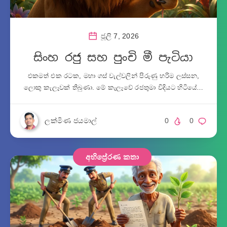
ජූලි 7, 2026
සිංහ රජු සහ පුංචි මී පැටියා
එකමත් එක රටක, මහා ගස් වැල්වලින් පිරුණු හරිම ලස්සන,
ලොකු කැලෑවක් තිබුණා. මේ කැලෑවේ රජතුමා විදියට හිටියේ…
ලක්මිණ ජයමාල්
0
0
අභිප්‍රේරණ කතා