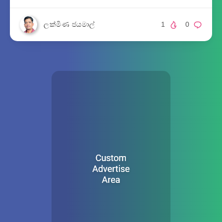
ලක්මිණ ජයමාල්
1
0