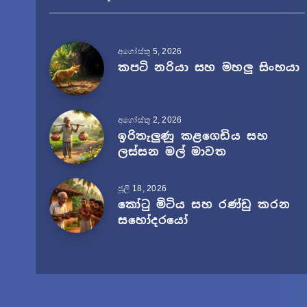
අගෝස්තු 5, 2026
කපටි නරියා සහ මහලු සිංහයා
අගෝස්තු 2, 2026
ඉරිතැලුණු කළගෙඩිය සහ
ලස්සන මල් මාවත
ජූලි 18, 2026
කෝටු මිටිය සහ රණ්ඩු කරන
සහෝදරයෝ