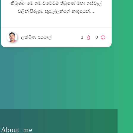
තිබුණා. මේ ගම වටේටම තිබුණේ මහා ගස්වැල්
වලින් පිරුණු, කුරුල්ලන්ගේ නාදයෙන්…
ලක්මිණ ජයමාල්
1
0
About me