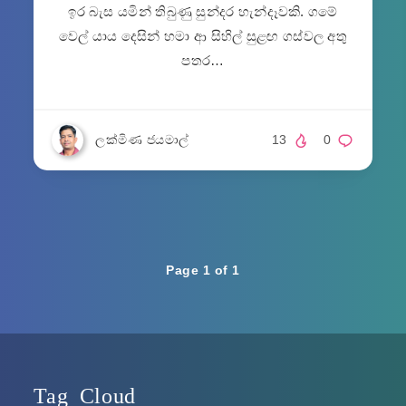
ඉර බැස යමින් තිබුණු සුන්දර හැන්දෑවකි. ගමේ
වෙල් යාය දෙසින් හමා ආ සිහිල් සුළඟ ගස්වල අතු
පතර…
ලක්මිණ ජයමාල්
13
0
Page 1 of 1
Tag Cloud