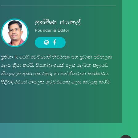
ලක්මිණ ජයමාල්
Founder & Editor
ප්‍ර‍තිභා.lk වෙබ් අඩවියෙහි නිර්මාතෘ සහ ප්‍ර‍ධාන පරිපාලක
ලෙස ක්‍රියා කරයි. විනෝදාංශයක් ලෙස ලේඛන කලාවේ
නියැලෙන අතර තොරතුරු හා සන්නිවේදන තාක්ෂණය
පිළිබඳ රජයේ පාසලක ගුරුවරයෙකු ලෙස කටයුතු කරයි.