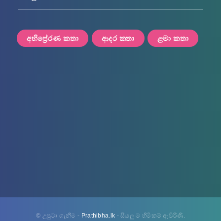
අභිප්‍රේරණ කතා
ආදර කතා
ළමා කතා
© උපුටා ගැනීම -
Prathibha.lk
- සියලු ම හිමිකම් ඇවිරිණි.