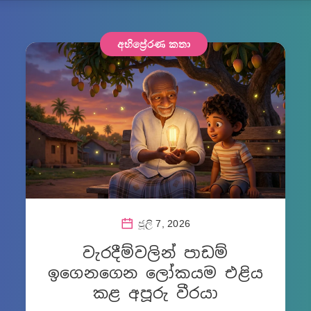
අභිප්‍රේරණ කතා
ජූලි 7, 2026
වැරදීම්වලින් පාඩම්
ඉගෙනගෙන ලෝකයම එළිය
කළ අපූරු වීරයා