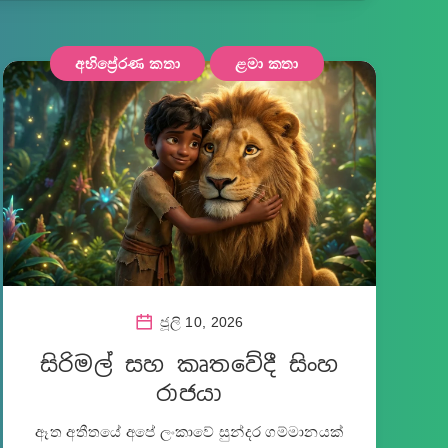
අභිප්‍රේරණ කතා
ළමා කතා
ජූලි 10, 2026
සිරිමල් සහ කෘතවේදී සිංහ
රාජයා
ඈත අතීතයේ අපේ ලංකාවේ සුන්දර ගම්මානයක්