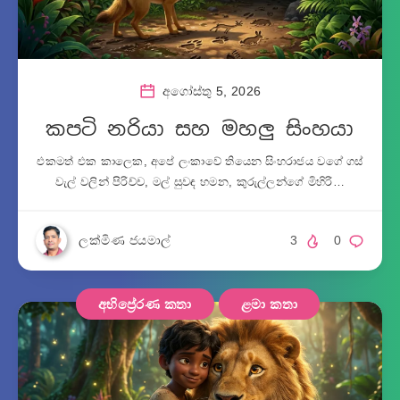
අගෝස්තු 5, 2026
කපටි නරියා සහ මහලු සිංහයා
එකමත් එක කාලෙක, අපේ ලංකාවේ තියෙන සිංහරාජය වගේ ගස්
වැල් වලින් පිරිච්ච, මල් සුවඳ හමන, කුරුල්ලන්ගේ මිහිරි…
ලක්මිණ ජයමාල්
3
0
අභිප්‍රේරණ කතා
ළමා කතා