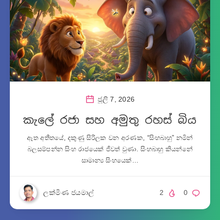
ජූලි 7, 2026
කැලේ රජා සහ අමුතු රහස් බිය
ඈත අතීතයේ, දකුණු සිරිලක වන අරණක, “සිංහබාහු” නමින්
බලසම්පන්න සිංහ රාජයෙක් ජීවත් වුණා. සිංහබාහු කියන්නේ
සාමාන්‍ය සිංහයෙක්…
ලක්මිණ ජයමාල්
2
0