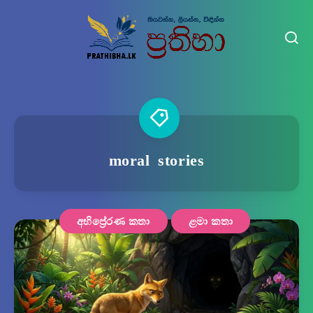
moral stories
අභිප්‍රේරණ කතා
ළමා කතා