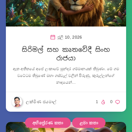
ජූලි 10, 2026
සිරිමල් සහ කෘතවේදී සිංහ
රාජයා
ඈත අතීතයේ අපේ ලංකාවේ සුන්දර ගම්මානයක් තිබුණා. මේ ගම
වටේටම තිබුණේ මහා ගස්වැල් වලින් පිරුණු, කුරුල්ලන්ගේ
නාදයෙන්…
ලක්මිණ ජයමාල්
1
0
අභිප්‍රේරණ කතා
ළමා කතා