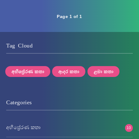
Page 1 of 1
Tag Cloud
අභිප්‍රේරණ කතා
ආදර කතා
ළමා කතා
Categories
අභිප්‍රේරණ කතා
10