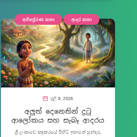
අභිප්‍රේරණ කතා
ආදර කතා
ජූලි 8, 2026
අලුත් දෙනෙතින් දුටු
ආලෝකය සහ සැබෑ ආදරය
ශ්‍රී ලංකාවේ කඳුකරයේ පිහිටි ඉතාමත් සුන්දර,