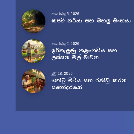
අගෝස්තු 5, 2026
කපටි නරියා සහ මහලු සිංහයා
අගෝස්තු 2, 2026
ඉරිතැලුණු කළගෙඩිය සහ
ලස්සන මල් මාවත
ජූලි 18, 2026
කෝටු මිටිය සහ රණ්ඩු කරන
සහෝදරයෝ