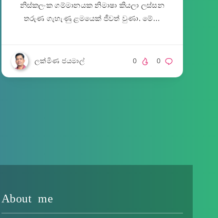
නිස්කලංක ගම්මානයක නිමාෂා කියලා ලස්සන
තරුණ ගැහැණු ළමයෙක් ජීවත් වුණා. මේ…
ලක්මිණ ජයමාල්
0
0
About me