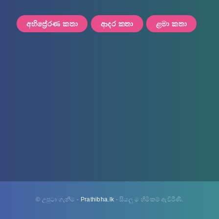
අභිප්‍රේරණ කතා
ආදර කතා
ළමා කතා
© උපුටා ගැනීම -
Prathibha.lk
- සියලු ම හිමිකම් ඇවිරිණි.