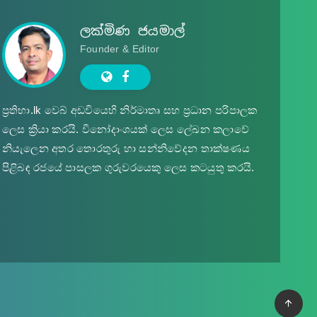
ලක්මිණ ජයමාල්
Founder & Editor
ප්‍ර‍තිභා.lk වෙබ් අඩවියෙහි නිර්මාතෘ සහ ප්‍ර‍ධාන පරිපාලක
ලෙස ක්‍රියා කරයි. විනෝදාංශයක් ලෙස ලේඛන කලාවේ
නියැලෙන අතර තොරතුරු හා සන්නිවේදන තාක්ෂණය
පිළිබඳ රජයේ පාසලක ගුරුවරයෙකු ලෙස කටයුතු කරයි.