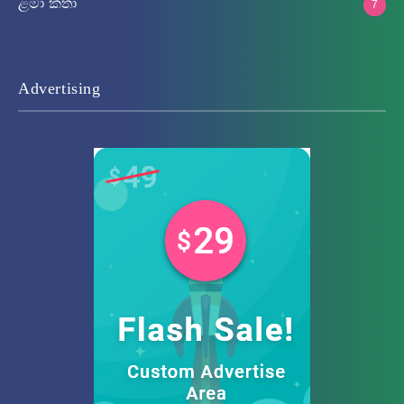
ළමා කතා
7
Advertising