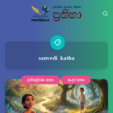
sanvedi katha
අභිප්‍රේරණ කතා
ආදර කතා