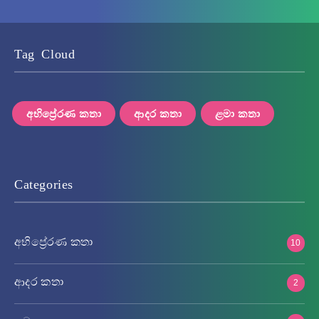
Tag Cloud
අභිප්‍රේරණ කතා
ආදර කතා
ළමා කතා
Categories
අභිප්‍රේරණ කතා
10
ආදර කතා
2