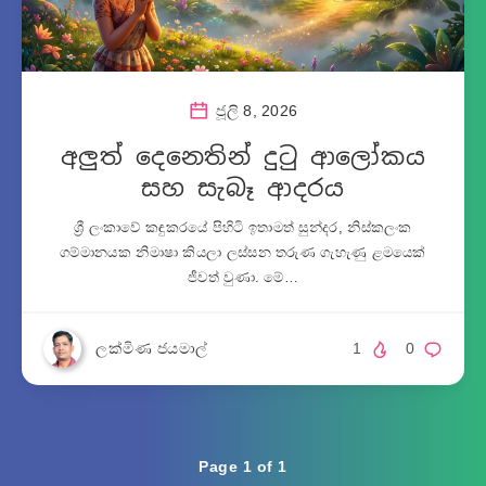
ජූලි 8, 2026
අලුත් දෙනෙතින් දුටු ආලෝකය
සහ සැබෑ ආදරය
ශ්‍රී ලංකාවේ කඳුකරයේ පිහිටි ඉතාමත් සුන්දර, නිස්කලංක
ගම්මානයක නිමාෂා කියලා ලස්සන තරුණ ගැහැණු ළමයෙක්
ජීවත් වුණා. මේ…
ලක්මිණ ජයමාල්
1
0
Page 1 of 1