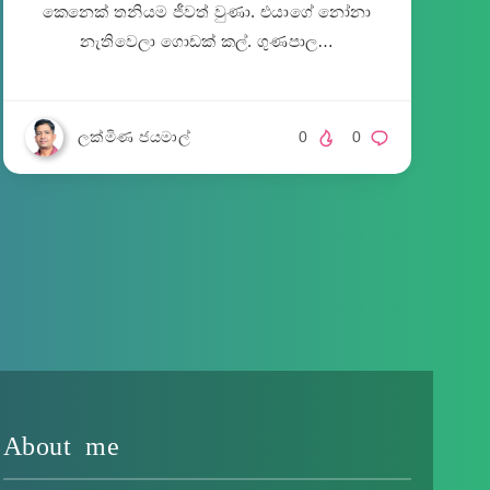
කෙනෙක් තනියම ජීවත් වුණා. එයාගේ නෝනා
නැතිවෙලා ගොඩක් කල්. ගුණපාල…
ලක්මිණ ජයමාල්
0
0
About me