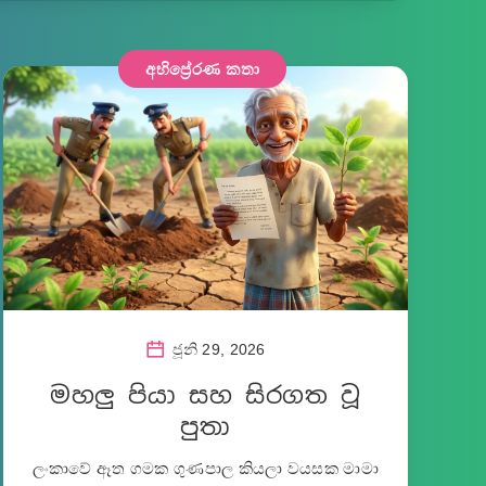
අභිප්‍රේරණ කතා
ජූනි 29, 2026
මහලු පියා සහ සිරගත වූ
පුතා
ලංකාවේ ඈත ගමක ගුණපාල කියලා වයසක මාමා