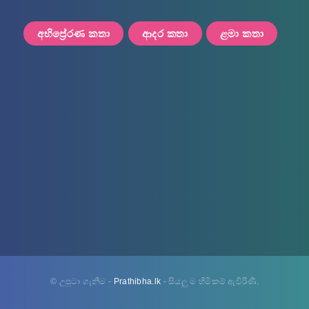
අභිප්‍රේරණ කතා
ආදර කතා
ළමා කතා
© උපුටා ගැනීම -
Prathibha.lk
- සියලු ම හිමිකම් ඇවිරිණි.