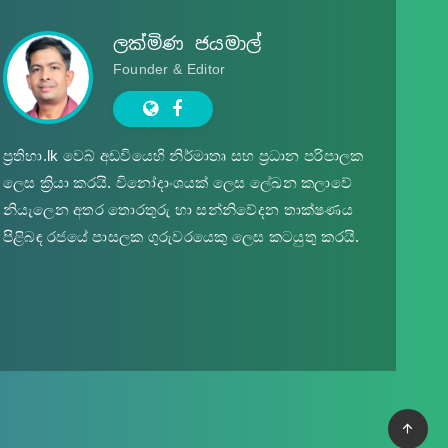
ලක්මිණ ජයමාල්
Founder & Editor
ප්‍ර‍තිභා.lk වෙබ් අඩවියෙහි නිර්මාතෘ සහ ප්‍ර‍ධාන පරිපාලක
ලෙස ක්‍රියා කරයි. විනෝදාංශයක් ලෙස ලේඛන කලාවේ
නියැලෙන අතර තොරතුරු හා සන්නිවේදන තාක්ෂණය
පිළිබඳ රජයේ පාසලක ගුරුවරයෙකු ලෙස කටයුතු කරයි.