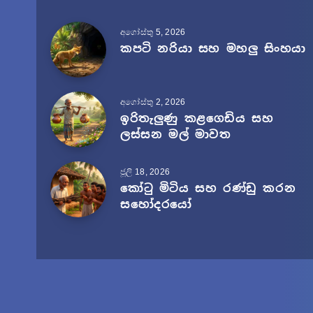
අගෝස්තු 5, 2026
කපටි නරියා සහ මහලු සිංහයා
අගෝස්තු 2, 2026
ඉරිතැලුණු කළගෙඩිය සහ
ලස්සන මල් මාවත
ජූලි 18, 2026
කෝටු මිටිය සහ රණ්ඩු කරන
සහෝදරයෝ