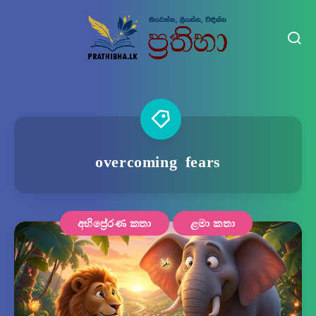
overcoming fears
අභිප්‍රේරණ කතා
ළමා කතා