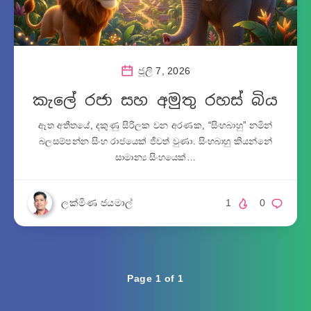
ජූලි 7, 2026
කැලේ රජා සහ අමුතු රහස් බිය
ඈත අතීතයේ, දකුණු සිරිලක වන අරණක, “සිංහබාහු” නමින්
බලසම්පන්න සිංහ රාජයෙක් ජීවත් වුණා. සිංහබාහු කියන්නේ
සාමාන්‍ය සිංහයෙක්…
ලක්මිණ ජයමාල්
1
0
Page 1 of 1