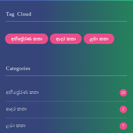
Tag Cloud
අභිප්‍රේරණ කතා
ආදර කතා
ළමා කතා
Categories
අභිප්‍රේරණ කතා
10
ආදර කතා
2
ළමා කතා
7