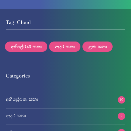
Tag Cloud
අභිප්‍රේරණ කතා
ආදර කතා
ළමා කතා
Categories
අභිප්‍රේරණ කතා
10
ආදර කතා
2