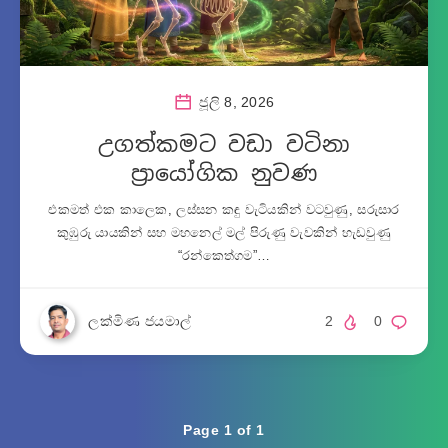
ජූලි 8, 2026
උගත්කමට වඩා වටිනා
ප්‍රායෝගික නුවණ
එකමත් එක කාලෙක, ලස්සන කඳු වැටියකින් වටවුණු, සරුසාර
කුඹුරු යායකින් සහ මහනෙල් මල් පිරුණු වැවකින් හැඩවුණු
“රන්කෙත්ගම”…
ලක්මිණ ජයමාල්
2
0
Page 1 of 1