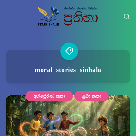
moral stories sinhala
අභිප්‍රේරණ කතා
ළමා කතා