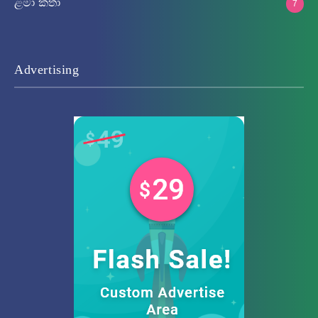
ළමා කතා
7
Advertising