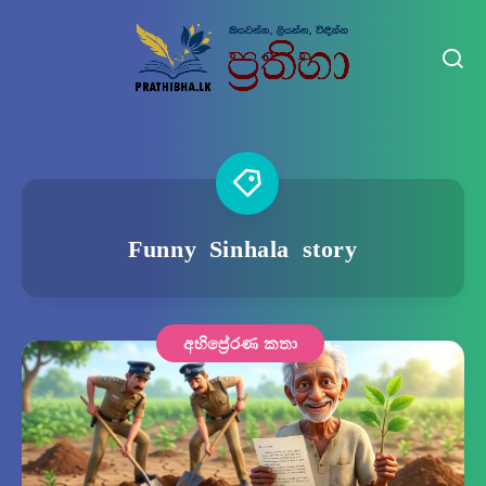
Funny Sinhala story
අභිප්‍රේරණ කතා