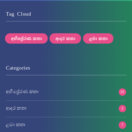
Tag Cloud
අභිප්‍රේරණ කතා
ආදර කතා
ළමා කතා
Categories
අභිප්‍රේරණ කතා
10
ආදර කතා
2
ළමා කතා
7