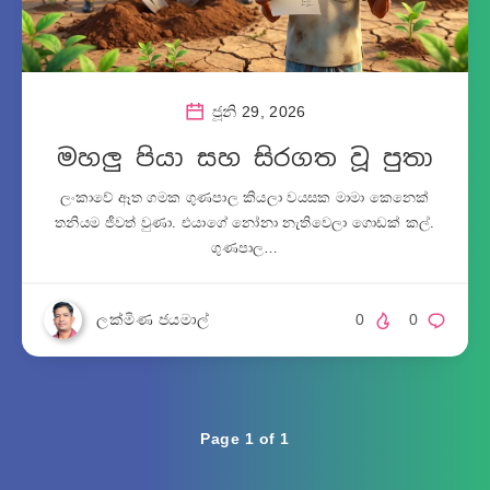
ජූනි 29, 2026
මහලු පියා සහ සිරගත වූ පුතා
ලංකාවේ ඈත ගමක ගුණපාල කියලා වයසක මාමා කෙනෙක්
තනියම ජීවත් වුණා. එයාගේ නෝනා නැතිවෙලා ගොඩක් කල්.
ගුණපාල…
ලක්මිණ ජයමාල්
0
0
Page 1 of 1