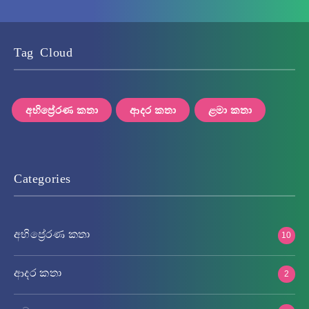
Tag Cloud
අභිප්‍රේරණ කතා
ආදර කතා
ළමා කතා
Categories
අභිප්‍රේරණ කතා
10
ආදර කතා
2