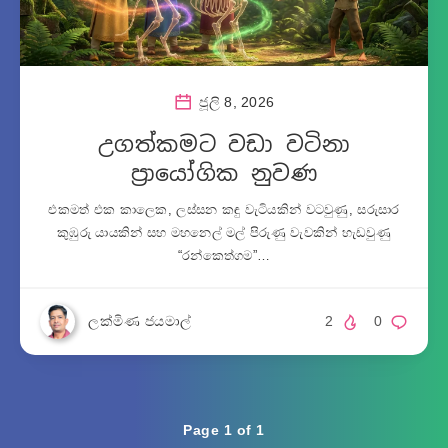
ජූලි 8, 2026
උගත්කමට වඩා වටිනා
ප්‍රායෝගික නුවණ
එකමත් එක කාලෙක, ලස්සන කඳු වැටියකින් වටවුණු, සරුසාර
කුඹුරු යායකින් සහ මහනෙල් මල් පිරුණු වැවකින් හැඩවුණු
“රන්කෙත්ගම”…
ලක්මිණ ජයමාල්
2
0
Page 1 of 1