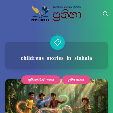
childrens stories in sinhala
අභිප්‍රේරණ කතා
ළමා කතා