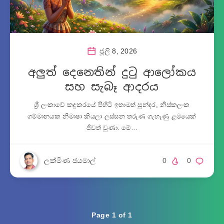
ජූලි 8, 2026
අලුත් දෙනෙතින් දුටු ආලෝකය
සහ සැබෑ ආදරය
ශ්‍රී ලංකාවේ කඳුකරයේ පිහිටි ඉතාමත් සුන්දර, නිස්කලංක
ගම්මානයක නිමාෂා කියලා ලස්සන තරුණ ගැහැණු ළමයෙක්
ජීවත් වුණා. මේ…
ලක්මිණ ජයමාල්
0
0
Page 1 of 1