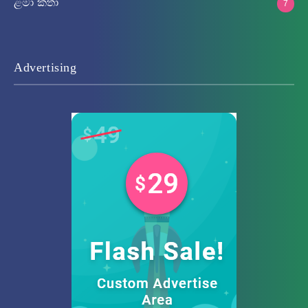
ළමා කතා
7
Advertising