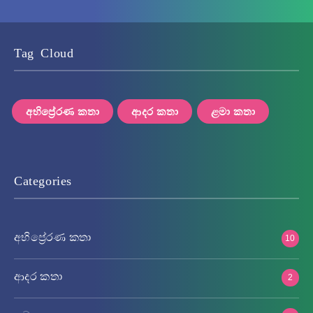
Tag Cloud
අභිප්‍රේරණ කතා
ආදර කතා
ළමා කතා
Categories
අභිප්‍රේරණ කතා
10
ආදර කතා
2