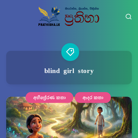
blind girl story
අභිප්‍රේරණ කතා
ආදර කතා