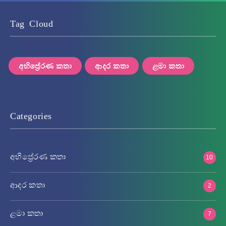
Tag Cloud
අභිප්‍රේරණ කතා
ආදර කතා
ළමා කතා
Categories
අභිප්‍රේරණ කතා
10
ආදර කතා
2
ළමා කතා
7