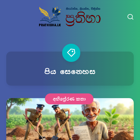
පිය සෙනෙහස
අභිප්‍රේරණ කතා