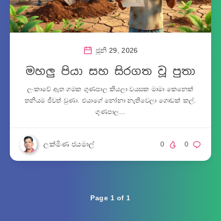
ජූනි 29, 2026
මහලු පියා සහ සිරගත වූ පුතා
ලංකාවේ ඈත ගමක ගුණපාල කියලා වයසක මාමා කෙනෙක්
තනියම ජීවත් වුණා. එයාගේ නෝනා නැතිවෙලා ගොඩක් කල්.
ගුණපාල…
ලක්මිණ ජයමාල්
0
0
Page 1 of 1