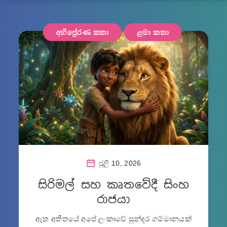
අභිප්‍රේරණ කතා
ළමා කතා
ජූලි 10, 2026
සිරිමල් සහ කෘතවේදී සිංහ
රාජයා
ඈත අතීතයේ අපේ ලංකාවේ සුන්දර ගම්මානයක්