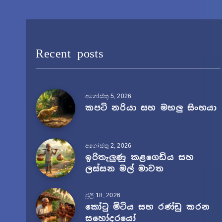
Recent posts
අගෝස්තු 5, 2026
කපටි නරියා සහ මහලු සිංහයා
අගෝස්තු 2, 2026
ඉරිතැලුණු කළගෙඩිය සහ
ලස්සන මල් මාවත
ජූලි 18, 2026
කෝටු මිටිය සහ රණ්ඩු කරන
සහෝදරයෝ