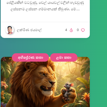
පේළියකින් වටවුණු, වෙල් යායවල් වලින් හැඩවුණු
ලස්සනම ලස්සන ගම්මානයක් තිබුණා. මේ…
ලක්මිණ ජයමාල්
4
0
අභිප්‍රේරණ කතා
ළමා කතා