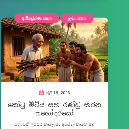
අභිප්‍රේරණ කතා
ළමා කතා
ජූලි 18, 2026
කෝටු මිටිය සහ රණ්ඩු කරන
සහෝදරයෝ
ගොඩක් ඉස්සර කාලෙක, අපේ ලංකාවේ කඳු