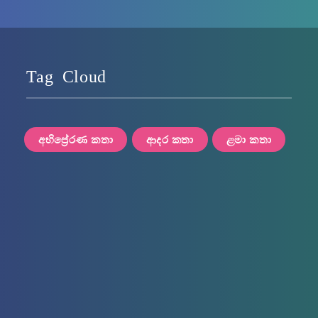
Tag Cloud
අභිප්‍රේරණ කතා
ආදර කතා
ළමා කතා