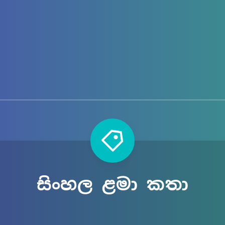
සිංහල ළමා කතා