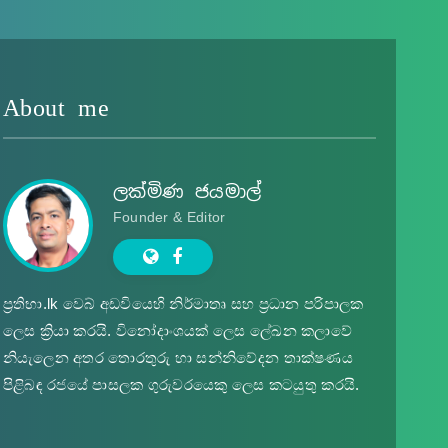
About me
ලක්මිණ ජයමාල්
Founder & Editor
ප්‍ර‍තිභා.lk වෙබ් අඩවියෙහි නිර්මාතෘ සහ ප්‍ර‍ධාන පරිපාලක
ලෙස ක්‍රියා කරයි. විනෝදාංශයක් ලෙස ලේඛන කලාවේ
නියැලෙන අතර තොරතුරු හා සන්නිවේදන තාක්ෂණය
පිළිබඳ රජයේ පාසලක ගුරුවරයෙකු ලෙස කටයුතු කරයි.