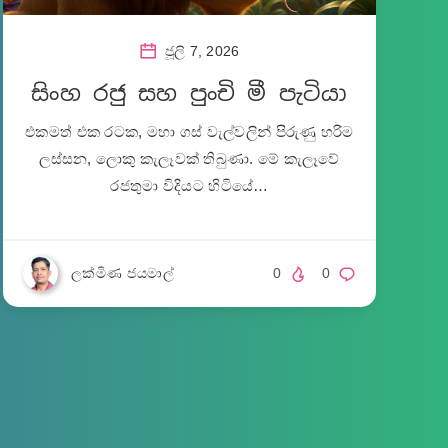
ජූලි 7, 2026
සිංහ රජු සහ පුංචි මී පැටියා
එකමත් එක රටක, මහා ගස් වැල්වලින් පිරුණු හරිම
ලස්සන, ලොකු කැලෑවක් තිබුණා. මේ කැලෑවේ
රජතුමා විදියට හිටියේ…
ලක්මිණ ජයමාල්
0
0