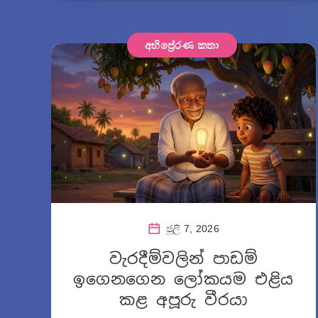
අභිප්‍රේරණ කතා
ජූලි 7, 2026
වැරදීම්වලින් පාඩම්
ඉගෙනගෙන ලෝකයම එළිය
කළ අපූරු වීරයා