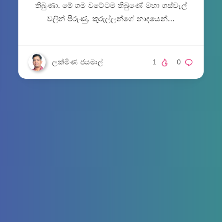
තිබුණා. මේ ගම වටේටම තිබුණේ මහා ගස්වැල්
වලින් පිරුණු, කුරුල්ලන්ගේ නාදයෙන්…
ලක්මිණ ජයමාල්
1
0