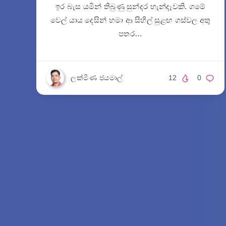
ඉර බැස යමින් තිබුණු සුන්දර හැන්දෑවකි. ගමේ
වෙල් යාය දෙසින් හමා ආ සිහිල් සුළඟ ගස්වල අතු
පතර…
ලක්මිණ ජයමාල්
12
0