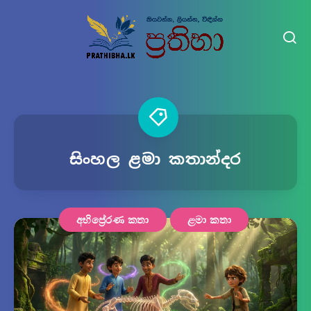
සිංහල ළමා කතාන්දර
අභිප්‍රේරණ කතා
ළමා කතා