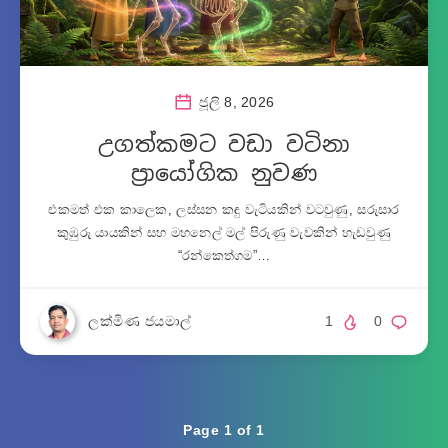
ජූලි 8, 2026
උගත්කමට වඩා වටිනා
ප්‍රායෝගික නුවණ
එකමත් එක කාලෙක, ලස්සන කඳු වැටියකින් වටවුණු, සරුසාර
කුඹුරු යායකින් සහ මහනෙල් මල් පිරුණු වැවකින් හැඩවුණු
“රන්කෙත්ගම”…
ලක්මිණ ජයමාල්
1
0
Page 1 of 1