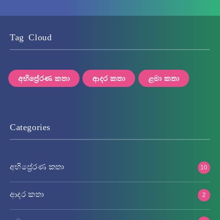
Tag Cloud
අභිප්‍රේරණ කතා
ආදර කතා
ළමා කතා
Categories
අභිප්‍රේරණ කතා
10
ආදර කතා
2