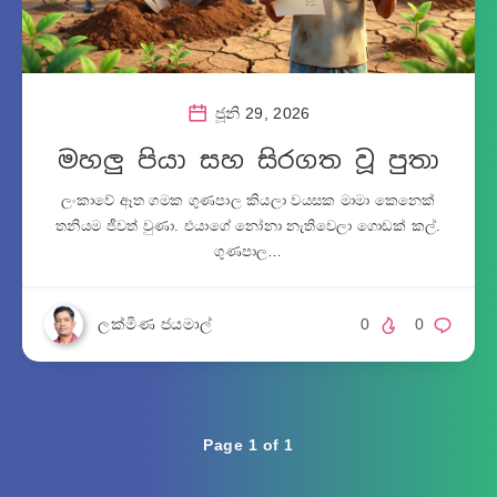
ජූනි 29, 2026
මහලු පියා සහ සිරගත වූ පුතා
ලංකාවේ ඈත ගමක ගුණපාල කියලා වයසක මාමා කෙනෙක්
තනියම ජීවත් වුණා. එයාගේ නෝනා නැතිවෙලා ගොඩක් කල්.
ගුණපාල…
ලක්මිණ ජයමාල්
0
0
Page 1 of 1