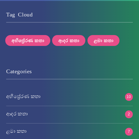
Tag Cloud
අභිප්‍රේරණ කතා
ආදර කතා
ළමා කතා
Categories
අභිප්‍රේරණ කතා
10
ආදර කතා
2
ළමා කතා
7