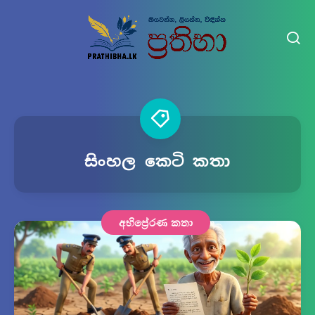
සිංහල කෙටි කතා
අභිප්‍රේරණ කතා