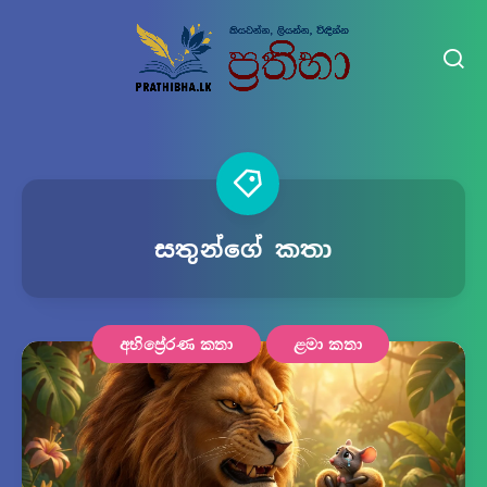
සතුන්ගේ කතා
අභිප්‍රේරණ කතා
ළමා කතා