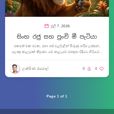
ජූලි 7, 2026
සිංහ රජු සහ පුංචි මී පැටියා
එකමත් එක රටක, මහා ගස් වැල්වලින් පිරුණු හරිම ලස්සන,
ලොකු කැලෑවක් තිබුණා. මේ කැලෑවේ රජතුමා විදියට හිටියේ…
ලක්මිණ ජයමාල්
0
0
Page 1 of 1