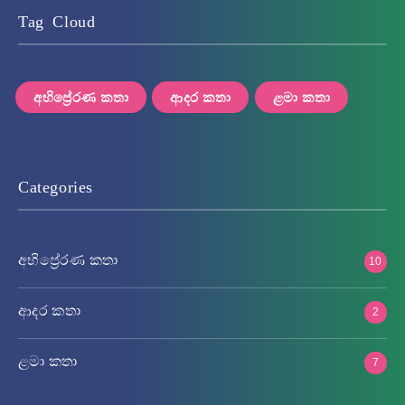
Tag Cloud
අභිප්‍රේරණ කතා
ආදර කතා
ළමා කතා
Categories
අභිප්‍රේරණ කතා
10
ආදර කතා
2
ළමා කතා
7