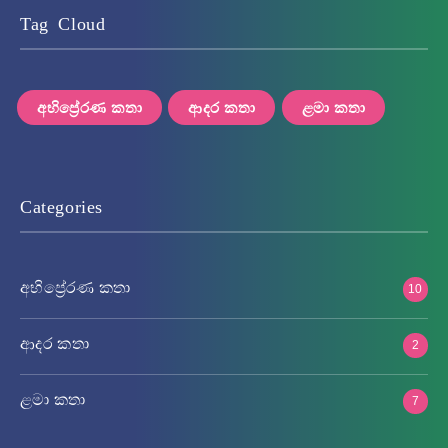
Tag Cloud
අභිප්‍රේරණ කතා
ආදර කතා
ළමා කතා
Categories
අභිප්‍රේරණ කතා
10
ආදර කතා
2
ළමා කතා
7