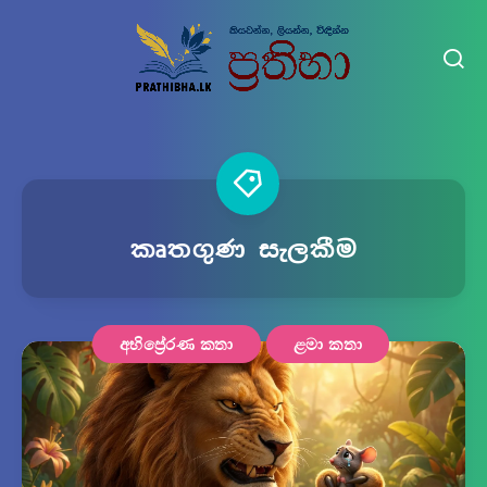
කෘතගුණ සැලකීම
අභිප්‍රේරණ කතා
ළමා කතා