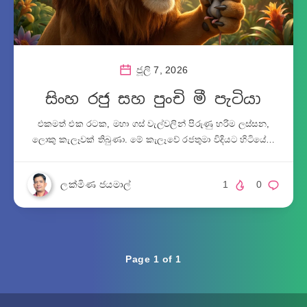
ජූලි 7, 2026
සිංහ රජු සහ පුංචි මී පැටියා
එකමත් එක රටක, මහා ගස් වැල්වලින් පිරුණු හරිම ලස්සන,
ලොකු කැලෑවක් තිබුණා. මේ කැලෑවේ රජතුමා විදියට හිටියේ…
ලක්මිණ ජයමාල්
1
0
Page 1 of 1